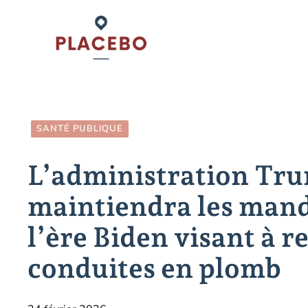
Aller
au
contenu
SANTÉ PUBLIQUE
L’administration Tr
maintiendra les manda
l’ère Biden visant à r
conduites en plomb