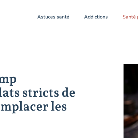
Astuces santé
Addictions
Santé 
ump
ts stricts de
emplacer les