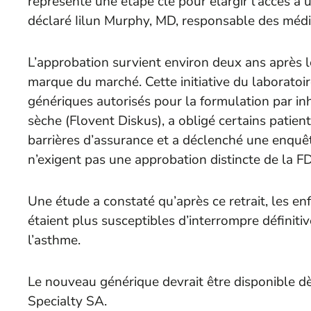
représente une étape clé pour élargir l’accès à 
déclaré Iilun Murphy, MD, responsable des méd
L’approbation survient environ deux ans après l
marque du marché. Cette initiative du laboratoi
génériques autorisés pour la formulation par in
sèche (Flovent Diskus), a obligé certains patien
barrières d’assurance et a déclenché une enquêt
n’exigent pas une approbation distincte de la F
Une étude a constaté qu’après ce retrait, les enf
étaient plus susceptibles d’interrompre définiti
l’asthme.
Le nouveau générique devrait être disponible dè
Specialty SA.