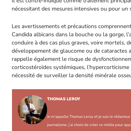
Il est contre-indiqué comme traitement principa
nécessitant des mesures intensives ou pour un 
Les avertissements et précautions comprennent 
Candida albicans
dans la bouche ou la gorge, l’
conduire à des cas plus graves, voire mortels, de
développement de glaucome ou de cataractes apr
rappelle également le risque de dysfonctionnem
corticostéroïdes systémiques, l’hypercorticisme 
nécessité de surveiller la densité minérale osseu
THOMAS LEROY
Je m’appelle Thomas Leroy et je suis le rédacteu
journalisme, j’ai choisi de créer ce média pour app