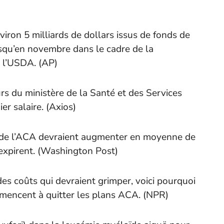
nviron 5 milliards de dollars issus de fonds de
usqu’en novembre dans le cadre de la
l’USDA. (
AP
)
urs du ministère de la Santé et des Services
r salaire. (
Axios
)
é de l’ACA devraient augmenter en moyenne de
xpirent. (
Washington Post
)
des coûts qui devraient grimper, voici pourquoi
encent à quitter les plans ACA. (
NPR
)