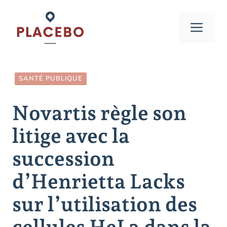
Aller
au
Men
contenu
SANTÉ PUBLIQUE
Novartis règle son
litige avec la
succession
d’Henrietta Lacks
sur l’utilisation des
cellules HeLa dans la