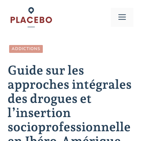
Aller
au
Men
contenu
ADDICTIONS
Guide sur les
approches intégrales
des drogues et
l’insertion
socioprofessionnelle
en Ibéro-Amérique