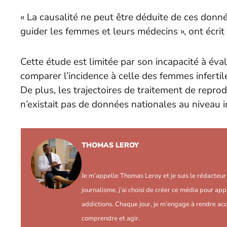
« La causalité ne peut être déduite de ces donné
guider les femmes et leurs médecins », ont écrit 
Cette étude est limitée par son incapacité à éva
comparer l’incidence à celle des femmes infertil
De plus, les trajectoires de traitement de repro
n’existait pas de données nationales au niveau in
THOMAS LEROY
Je m’appelle Thomas Leroy et je suis le rédacteu
journalisme, j’ai choisi de créer ce média pour app
addictions. Chaque jour, je m’engage à rendre acc
comprendre et agir.