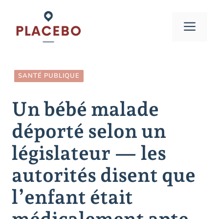
Aller
au
Men
contenu
SANTÉ PUBLIQUE
Un bébé malade
déporté selon un
législateur — les
autorités disent que
l’enfant était
médicalement apte.